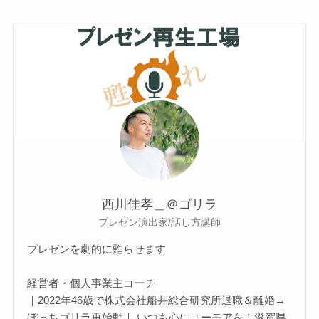
西川佳孝＿＠ゴリラ
プレゼン演出家/話し方講師
プレゼンを劇的に甦らせます
経営者・個人事業主コーチ
｜2022年46歳で株式会社船井総合研究所退職＆離婚→
ぼっちゴリラ再始動｜ いつも心にユーモアを！滋賀県