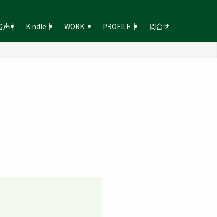
声 |
Kindle｜
WORK｜
PROFILE｜
問合せ｜