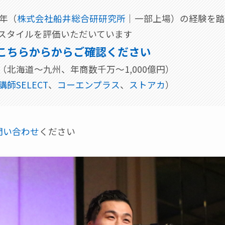
6年（
株式会社船井総合研研究所
｜一部上場）の経験を
スタイルを評価いただいています
こちらからからご確認ください
北海道～九州、年商数千万～1,000億円）
講師SELECT
、
コーエンプラス
、
ストアカ
）
問い合わせ
ください