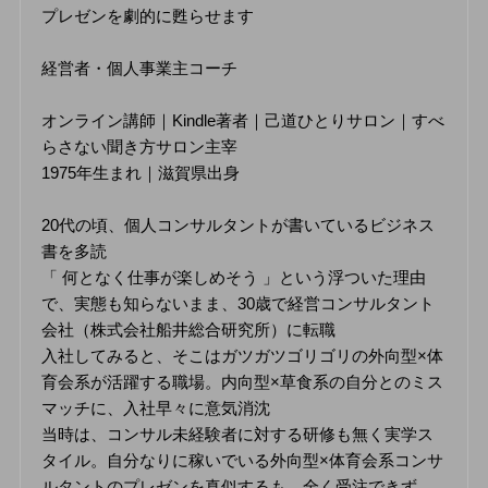
プレゼンを劇的に甦らせます
経営者・個人事業主コーチ
オンライン講師｜Kindle著者｜己道ひとりサロン｜すべ
らさない聞き方サロン主宰
1975年生まれ｜滋賀県出身
20代の頃、個人コンサルタントが書いているビジネス
書を多読
「 何となく仕事が楽しめそう 」という浮ついた理由
で、実態も知らないまま、30歳で経営コンサルタント
会社（株式会社船井総合研究所）に転職
入社してみると、そこはガツガツゴリゴリの外向型×体
育会系が活躍する職場。内向型×草食系の自分とのミス
マッチに、入社早々に意気消沈
当時は、コンサル未経験者に対する研修も無く実学ス
タイル。自分なりに稼いでいる外向型×体育会系コンサ
ルタントのプレゼンを真似するも、全く受注できず、