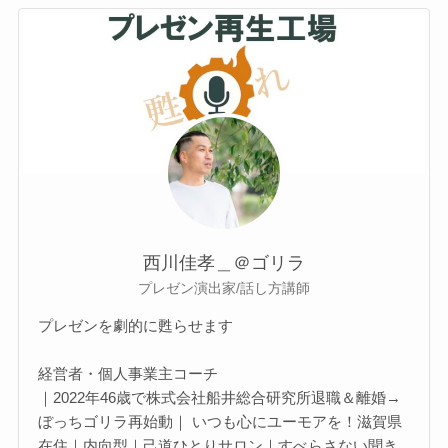
西川佳孝＿＠ゴリラ
プレゼン演出家/話し方講師
プレゼンを劇的に甦らせます
経営者・個人事業主コーチ
｜2022年46歳で株式会社船井総合研究所退職＆離婚→
ぼっちゴリラ再始動｜ いつも心にユーモアを！滋賀県
在住｜内向型｜己道ひとりサロン｜すべらさない聞き