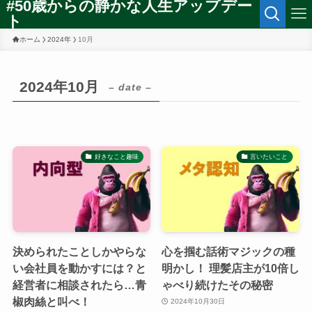
#50歳からの静かな人生アップデー
ト
ホーム
2024年
10月
2024年10月
– date –
好きなこと趣味
言いたいこと
決められたことしかやらな
心を掴む話術マジックの種
い会社員を動かすには？と
明かし！ 理髪店主が10倍し
経営者に相談されたら…青
ゃべり続けたその秘密
椒肉絲と叫べ！
2024年10月30日