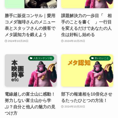
勝手に販促コンサル｜愛用
課題解決力の一歩目「 相
コメダ珈琲さんのメニュー
手のことを書く 」一行目
表とスタッフさんの接客で
を変えるだけであなたの人
メタ認知力を鍛えよう
生は好転し始める
2024年10月26日
2024年10月25日
人生コンテンツ化
言いたいこと
電線越しの富士山に感動！
部下の報連相を10倍化させ
努力しない富士山から学
るたったひとつの方法！
ぶ？自分と他人の魅力の見
2024年10月20日
つけ方