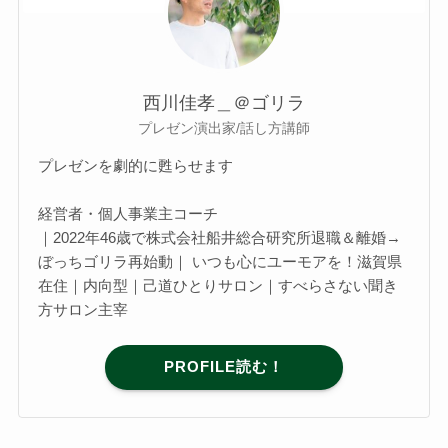
西川佳孝＿＠ゴリラ
プレゼン演出家/話し方講師
プレゼンを劇的に甦らせます
経営者・個人事業主コーチ
｜2022年46歳で株式会社船井総合研究所退職＆離婚→
ぼっちゴリラ再始動｜ いつも心にユーモアを！滋賀県
在住｜内向型｜己道ひとりサロン｜すべらさない聞き
方サロン主宰
PROFILE読む！