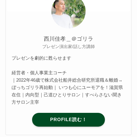
西川佳孝＿＠ゴリラ
プレゼン演出家/話し方講師
プレゼンを劇的に甦らせます
経営者・個人事業主コーチ
｜2022年46歳で株式会社船井総合研究所退職＆離婚→
ぼっちゴリラ再始動｜ いつも心にユーモアを！滋賀県
在住｜内向型｜己道ひとりサロン｜すべらさない聞き
方サロン主宰
PROFILE読む！