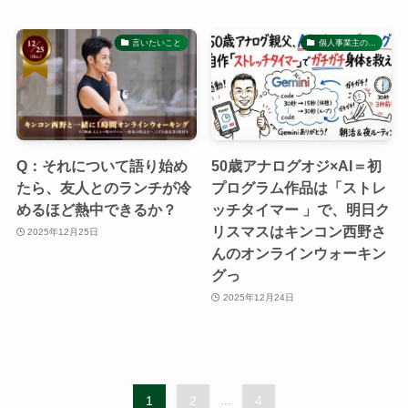
言いたいこと
個人事業主の…
Q：それについて語り始め
50歳アナログオジ×AI＝初
たら、友人とのランチが冷
プログラム作品は「ストレ
めるほど熱中できるか？
ッチタイマー 」で、明日ク
リスマスはキンコン西野さ
2025年12月25日
んのオンラインウォーキン
グっ
2025年12月24日
1
2
...
4