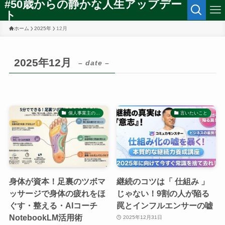
#50歳からの静かな人生アップデー
ト
ホーム
2025年
12月
2025年12月
– date –
個人事業主の…
言いたいこと
身体が資本！足裏のツボマ
継続のコツは「 仕組み 」
ッサージで身体の疲れをほ
じゃない！9割の人が陥る
ぐす・整える・AIコーチ
罠とインフルエンサーの嘘
NotebookLM活用術
2025年12月31日