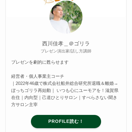
西川佳孝＿＠ゴリラ
プレゼン演出家/話し方講師
プレゼンを劇的に甦らせます
経営者・個人事業主コーチ
｜2022年46歳で株式会社船井総合研究所退職＆離婚→
ぼっちゴリラ再始動｜ いつも心にユーモアを！滋賀県
在住｜内向型｜己道ひとりサロン｜すべらさない聞き
方サロン主宰
PROFILE読む！