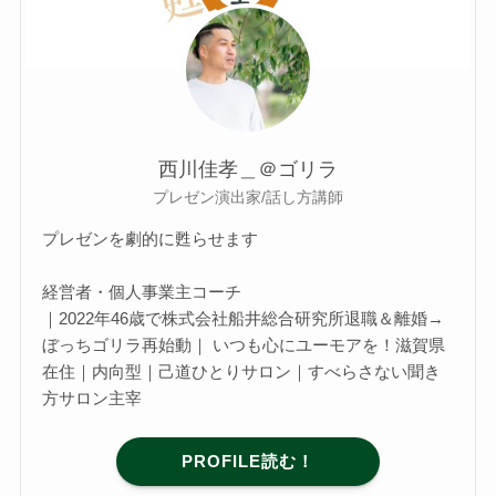
西川佳孝＿＠ゴリラ
プレゼン演出家/話し方講師
プレゼンを劇的に甦らせます
経営者・個人事業主コーチ
｜2022年46歳で株式会社船井総合研究所退職＆離婚→
ぼっちゴリラ再始動｜ いつも心にユーモアを！滋賀県
在住｜内向型｜己道ひとりサロン｜すべらさない聞き
方サロン主宰
PROFILE読む！