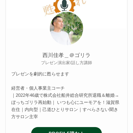
西川佳孝＿＠ゴリラ
プレゼン演出家/話し方講師
プレゼンを劇的に甦らせます
経営者・個人事業主コーチ
｜2022年46歳で株式会社船井総合研究所退職＆離婚→
ぼっちゴリラ再始動｜ いつも心にユーモアを！滋賀県
在住｜内向型｜己道ひとりサロン｜すべらさない聞き
方サロン主宰