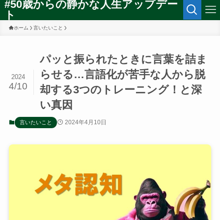
#50歳からの静かな人生アップデー
ト
ホーム
言いたいこと
パッと振られたときに言葉を詰ま
らせる…言語化が苦手な人から脱
2024
4/10
却する3つのトレーニング！と深
い真因
2024年4月10日
言いたいこと