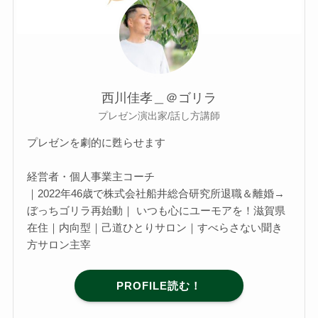
西川佳孝＿＠ゴリラ
プレゼン演出家/話し方講師
プレゼンを劇的に甦らせます
経営者・個人事業主コーチ
｜2022年46歳で株式会社船井総合研究所退職＆離婚→
ぼっちゴリラ再始動｜ いつも心にユーモアを！滋賀県
在住｜内向型｜己道ひとりサロン｜すべらさない聞き
方サロン主宰
PROFILE読む！