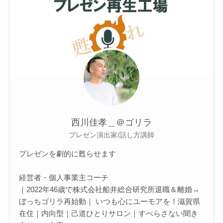
西川佳孝＿＠ゴリラ
プレゼン演出家/話し方講師
プレゼンを劇的に甦らせます
経営者・個人事業主コーチ
｜2022年46歳で株式会社船井総合研究所退職＆離婚→
ぼっちゴリラ再始動｜ いつも心にユーモアを！滋賀県
在住｜内向型｜己道ひとりサロン｜すべらさない聞き