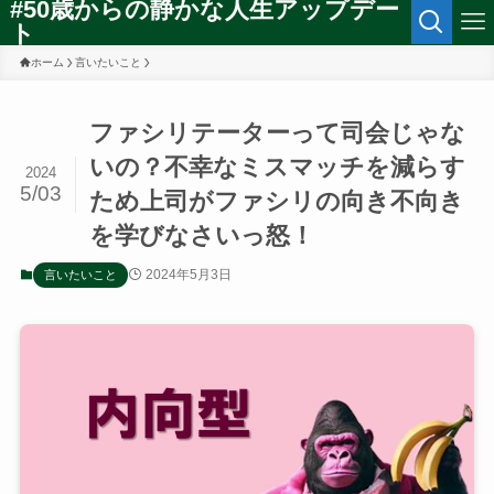
#50歳からの静かな人生アップデー
ト
ホーム
言いたいこと
ファシリテーターって司会じゃな
いの？不幸なミスマッチを減らす
2024
5/03
ため上司がファシリの向き不向き
を学びなさいっ怒！
2024年5月3日
言いたいこと