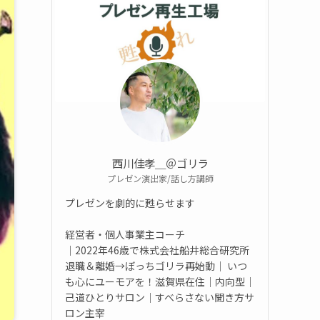
西川佳孝＿＠ゴリラ
プレゼン演出家/話し方講師
プレゼンを劇的に甦らせます
経営者・個人事業主コーチ
｜2022年46歳で株式会社船井総合研究所
退職＆離婚→ぼっちゴリラ再始動｜ いつ
も心にユーモアを！滋賀県在住｜内向型｜
己道ひとりサロン｜すべらさない聞き方サ
ロン主宰