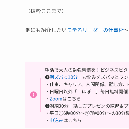
（抜粋ここまで）
他にも紹介したい
モテるリーダーの仕事術
～
｜
朝活で大人の勉強習慣を！ビジネスビタ
❶
朝ズバっ10分
｜お悩みをズバッとワン
・仕事、キャリア、人間関係、話し方、Kin
・日曜日以外「 ほぼ 」毎日無料開
・
Zoom
はこちら
❷朝練30分｜話し方プレゼンの練習＆
・平日①6時30分～②7時00分～の30
・
申込み
はこちら