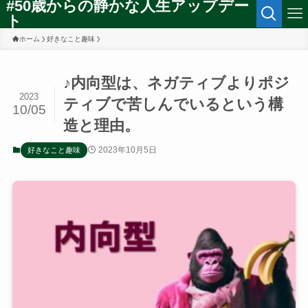
#50歳からの静かな人生アップデー
ト
ホーム
好きなこと趣味
♪内向型は、ネガティブよりポジ
2023
ティブで苦しんでいるという構
10/05
造と理由。
2023年10月5日
好きなこと趣味