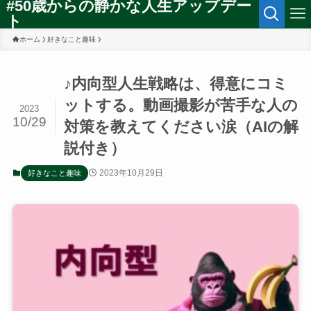
#50歳からの静かな人生アップデー
ト
ホーム
好きなこと趣味
♪内向型人生戦略は、得意にコミ
ットする。動画撮影が苦手な人の
2023
10/29
対策を教えてください涙（AIの解
説付き）
2023年10月29日
好きなこと趣味