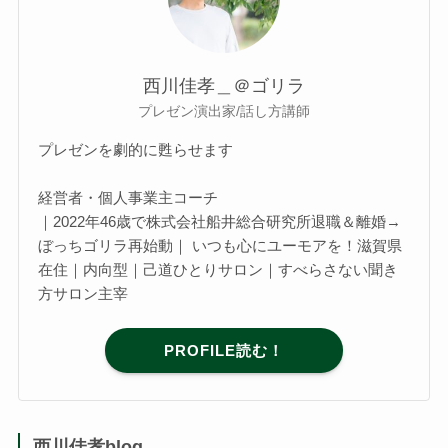
西川佳孝＿＠ゴリラ
プレゼン演出家/話し方講師
プレゼンを劇的に甦らせます
経営者・個人事業主コーチ
｜2022年46歳で株式会社船井総合研究所退職＆離婚→
ぼっちゴリラ再始動｜ いつも心にユーモアを！滋賀県
在住｜内向型｜己道ひとりサロン｜すべらさない聞き
方サロン主宰
PROFILE読む！
西川佳孝blog