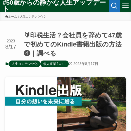
#50歳からの静かな人生アップデー
ト
ホーム
人生コンテンツ化
🔰印税生活？会社員を辞めて47歳
2023
で初めてのKindle書籍出版の方法
8/17
❹｜調べる
2023年8月17日
人生コンテンツ化
個人事業主の…