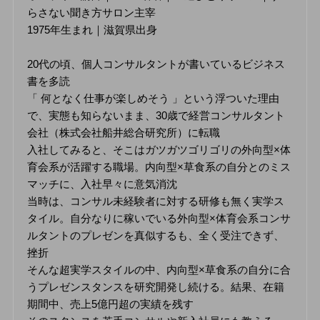
らさない聞き方サロン主宰
1975年生まれ｜滋賀県出身
20代の頃、個人コンサルタントが書いているビジネス
書を多読
「 何となく仕事が楽しめそう 」という浮ついた理由
で、実態も知らないまま、30歳で経営コンサルタント
会社（株式会社船井総合研究所）に転職
入社してみると、そこはガツガツゴリゴリの外向型×体
育会系が活躍する職場。内向型×草食系の自分とのミス
マッチに、入社早々に意気消沈
当時は、コンサル未経験者に対する研修も無く実学ス
タイル。自分なりに稼いでいる外向型×体育会系コンサ
ルタントのプレゼンを真似するも、全く受注できず、
挫折
そんな超実学スタイルの中、内向型×草食系の自分に合
うプレゼンスタンスを研究開発し続ける。結果、在籍
期間中、売上5億円超の実績を残す