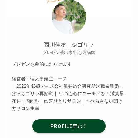
西川佳孝＿＠ゴリラ
プレゼン演出家/話し方講師
プレゼンを劇的に甦らせます
経営者・個人事業主コーチ
｜2022年46歳で株式会社船井総合研究所退職＆離婚→
ぼっちゴリラ再始動｜ いつも心にユーモアを！滋賀県
在住｜内向型｜己道ひとりサロン｜すべらさない聞き
方サロン主宰
PROFILE読む！