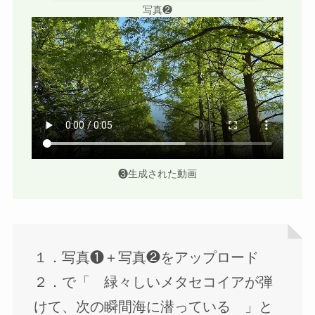
写真❷
❸生成された動画
１．写真❶＋写真❷をアップロード
２．で「 緑々しいメタセコイアが弾
けて、次の瞬間海に潜っている 」と