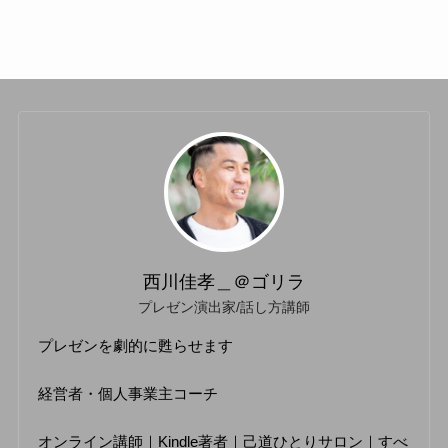
西川佳孝＿＠ゴリラ
プレゼン演出家/話し方講師
プレゼンを劇的に甦らせます
経営者・個人事業主コーチ
オンライン講師｜Kindle著者｜己道ひとりサロン｜すべ