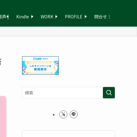
声 |
Kindle｜
WORK｜
PROFILE｜
問合せ｜
苦