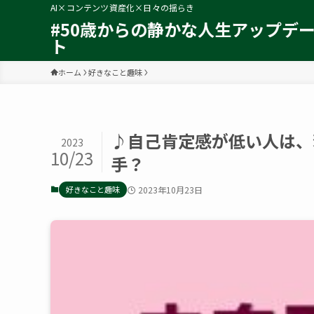
AI×コンテンツ資産化×日々の揺らき
#50歳からの静かな人生アップデ
ト
ホーム
好きなこと趣味
♪自己肯定感が低い人は、
2023
10/23
手？
好きなこと趣味
2023年10月23日