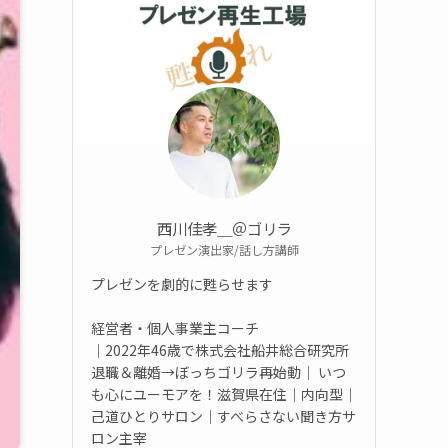
西川佳孝＿＠ゴリラ
プレゼン演出家/話し方講師
プレゼンを劇的に甦らせます
経営者・個人事業主コーチ
｜2022年46歳で株式会社船井総合研究所
退職＆離婚→ぼっちゴリラ再始動｜ いつ
も心にユーモアを！滋賀県在住｜内向型｜
己道ひとりサロン｜すべらさない聞き方サ
ロン主宰