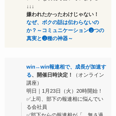
↓↓↓
嫌われたかったわけじゃない！
なぜ、ボクの話は伝わらないの
か？～コミュニケーション❸つの
真実と❸種の神器～
win↔win報連相で、成長が加速す
る
、開催日時決定！
（オンライン
講座）
明日｜1月23日（火）20時開始！
✅上司、部下の報連相に悩んでい
る会社員
✅部下からの報連相が「 無さ過