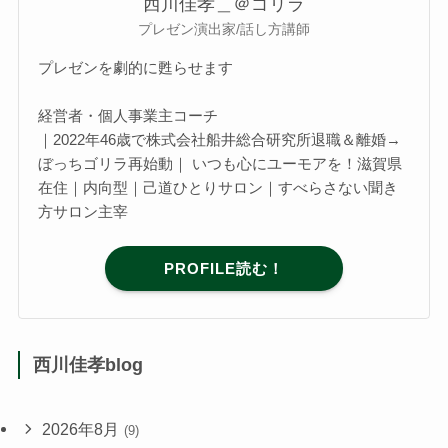
西川佳孝＿＠ゴリラ
プレゼン演出家/話し方講師
プレゼンを劇的に甦らせます
経営者・個人事業主コーチ
｜2022年46歳で株式会社船井総合研究所退職＆離婚→
ぼっちゴリラ再始動｜ いつも心にユーモアを！滋賀県
在住｜内向型｜己道ひとりサロン｜すべらさない聞き
方サロン主宰
PROFILE読む！
西川佳孝blog
2026年8月
(9)