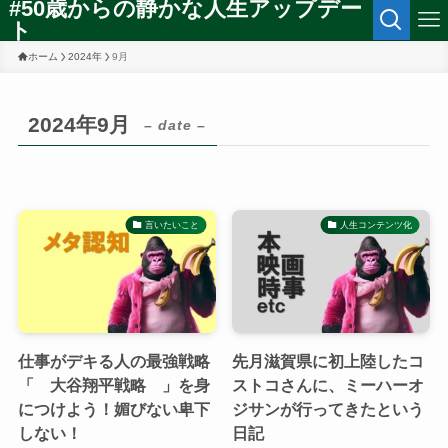
#50歳からの静かな人生アップデー
ト
ホーム
2024年
9月
2024年9月
– date –
言いたいこと
人生コンテンツ化
仕事がデキる人の最強戦略
先月滋賀県に初上陸したコ
「 大谷翔平戦略 」を身
ストコさんに、ミーハーオ
につけよう！媚びない卑下
ジサンが行ってきたという
しない！
日記