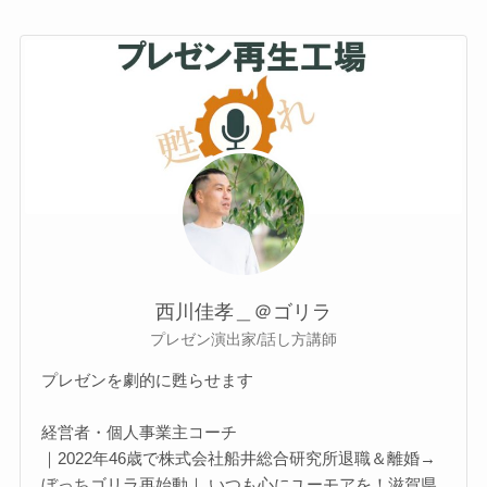
西川佳孝＿＠ゴリラ
プレゼン演出家/話し方講師
プレゼンを劇的に甦らせます
経営者・個人事業主コーチ
｜2022年46歳で株式会社船井総合研究所退職＆離婚→
ぼっちゴリラ再始動｜ いつも心にユーモアを！滋賀県