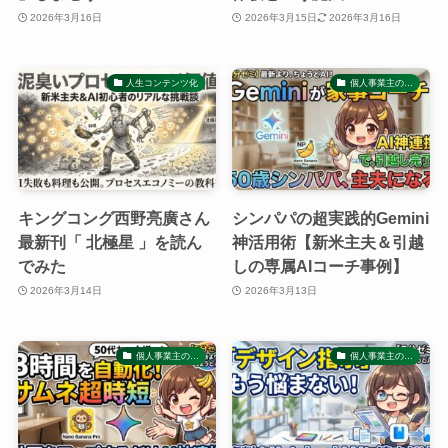
2026年3月16日
2026年3月15日
2026年3月16日
人生コンテンツ化
個人事業主の…
キングコング西野亮廣さん
シンパパの超実践的Gemini
最新刊「 北極星 」を読ん
神活用術【新米主夫＆引越
でみた
しの専属AIコーチ事例】
2026年3月14日
2026年3月13日
個人事業主の…
個人事業主の…