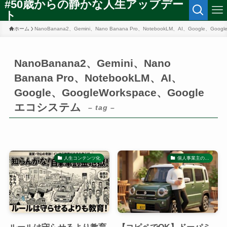
#50歳からの静かな人生アップデー
ト
ホーム
NanoBanana2、Gemini、Nano Banana Pro、NotebookLM、AI、Google、Goo
NanoBanana2、Gemini、Nano
Banana Pro、NotebookLM、AI、
Google、GoogleWorkspace、Google
エコシステム
– tag –
人生コンテンツ化
個人事業主の…
ルールは守らせるより教育
【コピペでOK】ドーパミ