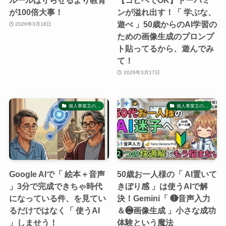
が100倍大事！
ンが溢れ出す！「 学ぶな、
遊べ 」50歳からのAI学習の
2026年3月18日
ための画像生成のプロンプ
ト貼ってるから、遊んでみ
て！
2026年3月17日
個人事業主の…
個人事業主の…
Google AIで「 絵本＋音声
50歳お一人様の「 AI置いて
」3分で完成できちゃ時代
きぼり感 」は使うAIで解
になっている件、を見てい
決！Gemini「 ❶音声入力
るだけではなく「 使うAI
＆❷画像生成 」小さな成功
」しませう！
体験という魔法