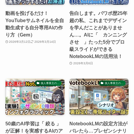
動画を投げるだけ！
告白します。パワポ歴25年
YouTubeサムネイルを全自
超の私、これまでデザイン
動生成する自分専用AIの作
を学んだことがありませ
り方（Gem）
ん…。AIに「 カンニング
させ 」たった5分でプロ
2026年3月12日
2026年3月14日
級スライドができる
NotebookLMの活用法！
2026年3月6日
個人事業主の…
個人事業主の…
50歳のAI学習は「 絞る 」
NotebookLMの設定方法が
が正解！を実感するAIのア
バレたら…プレゼンシナリ