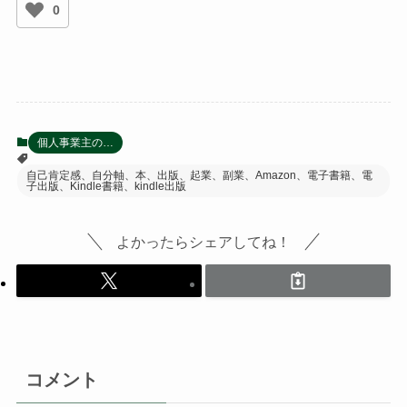
0
個人事業主の…
自己肯定感、自分軸、本、出版、起業、副業、Amazon、電子書籍、電
子出版、Kindle書籍、kindle出版
よかったらシェアしてね！
コメント