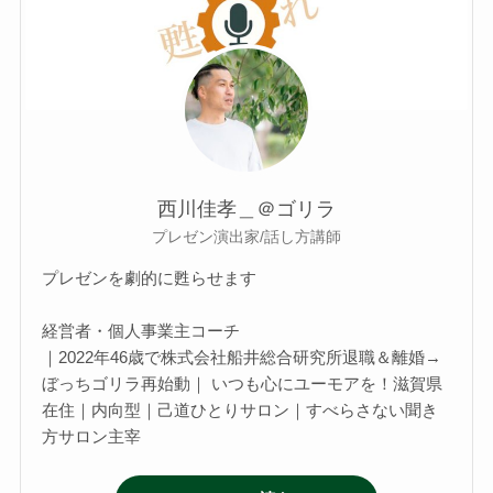
西川佳孝＿＠ゴリラ
プレゼン演出家/話し方講師
プレゼンを劇的に甦らせます
経営者・個人事業主コーチ
｜2022年46歳で株式会社船井総合研究所退職＆離婚→
ぼっちゴリラ再始動｜ いつも心にユーモアを！滋賀県
在住｜内向型｜己道ひとりサロン｜すべらさない聞き
方サロン主宰