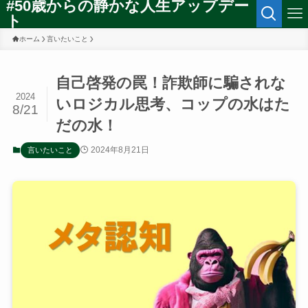
#50歳からの静かな人生アップデー
ト
ホーム
言いたいこと
自己啓発の罠！詐欺師に騙されな
2024
いロジカル思考、コップの水はた
8/21
だの水！
2024年8月21日
言いたいこと