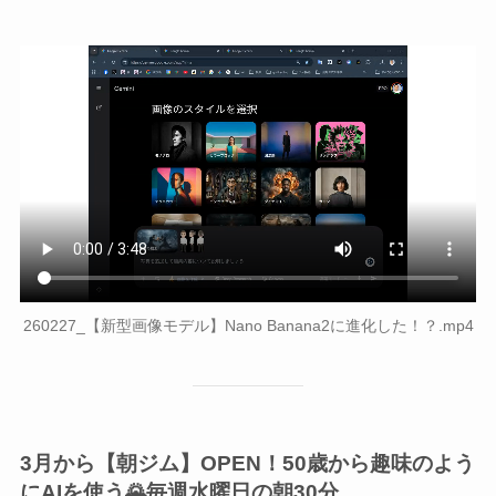
260227_【新型画像モデル】Nano Banana2に進化した！？.mp4
3月から【朝ジム】OPEN！50歳から趣味のよう
にAIを使う🌄毎週水曜日の朝30分