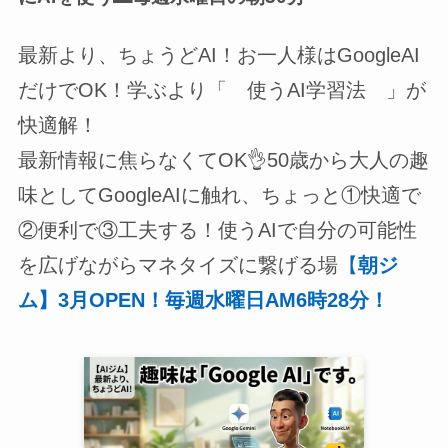
最新より、ちょうどAI！お一人様はGoogleAI
だけでOK！学ぶより「 使うAI学習法 」が
快適解！
最新情報に焦らなくてOK👌50歳から大人の趣
味としてGoogleAIに触れ、ちょっと①快適で
②便利で③工夫する！使うAIで自分の可能性
を広げながらマネタイズに繋げる場
【
朝ジ
ム】3月OPEN！毎週水曜日AM6時28分！