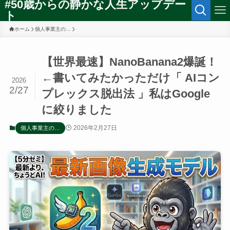
#50歳からの静かな人生アップデー
ト
ホーム
個人事業主の…
【世界最速】NanoBanana2爆誕！
←書いてみたかっただけ「 AIコン
2026
2/27
プレックス脱出法 」私はGoogle
に絞りました
2026年2月27日
個人事業主の…