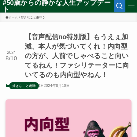
#50歳からの静かな人生アップデー
ト
ホーム
好きなこと趣味
【音声配信no特別版】もうえぇ加
減、本人が気づいてくれ！内向型
2024
の方が、人前でしゃべること向い
8/10
てるねん！ファシリテーターに向
いてるのも内向型やねん！
2024年8月10日
好きなこと趣味