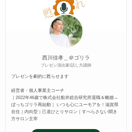
西川佳孝＿＠ゴリラ
プレゼン演出家/話し方講師
プレゼンを劇的に甦らせます
経営者・個人事業主コーチ
｜2022年46歳で株式会社船井総合研究所退職＆離婚→
ぼっちゴリラ再始動｜ いつも心にユーモアを！滋賀県
在住｜内向型｜己道ひとりサロン｜すべらさない聞き
方サロン主宰