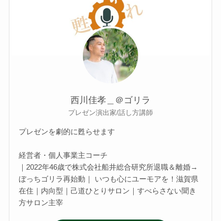
西川佳孝＿＠ゴリラ
プレゼン演出家/話し方講師
プレゼンを劇的に甦らせます
経営者・個人事業主コーチ
｜2022年46歳で株式会社船井総合研究所退職＆離婚→
ぼっちゴリラ再始動｜ いつも心にユーモアを！滋賀県
在住｜内向型｜己道ひとりサロン｜すべらさない聞き
方サロン主宰