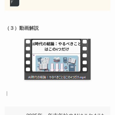
ド
（３）動画解説
｜