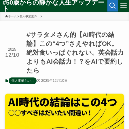
#50歳からの静かな人生アップデー
ト
ホーム
個人事業主の…
#サラタメさん的【AI時代の結
論】この“4つ”さえやればOK。
2025
絶対食いっぱぐれない。英会話力
12/10
よりもAI会話力！？をAIで要約し
たら
2025年12月10日
個人事業主の…