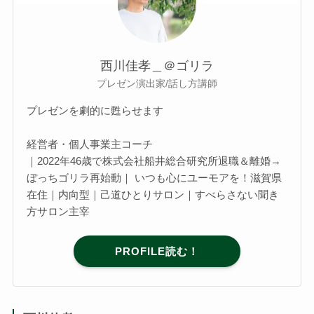
西川佳孝＿＠ゴリラ
プレゼン演出家/話し方講師
プレゼンを劇的に甦らせます
経営者・個人事業主コーチ
｜2022年46歳で株式会社船井総合研究所退職＆離婚→
ぼっちゴリラ再始動｜ いつも心にユーモアを！滋賀県
在住｜内向型｜己道ひとりサロン｜すべらさない聞き
方サロン主宰
PROFILE読む！