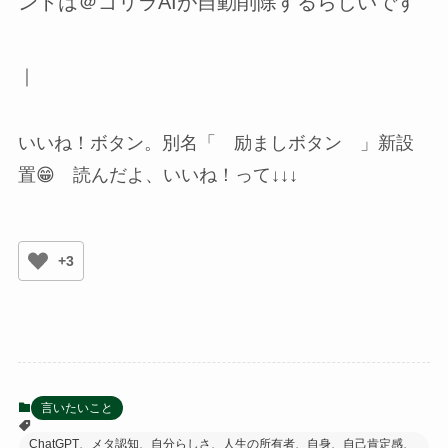
ントは＠ゴリラAIが自動削除するらしいです
｜
いいね！ボタン。別名「 励ましボタン 」新設
置😁 読んだよ、いいね！って↓↓↓
+3
言いたいこと
ChatGPT、メタ認知、自分らしさ、人生の所有者、自身、自己肯定感、