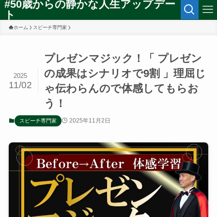
#50歳からの静かな人生アップデー
ト
ホーム
スピーチ専門家
プレゼンマジック！「 プレゼン
の成果はシナリオで9割 」理屈じ
2025
11/02
ゃ伝わらんので体感してもらお
う！
2025年11月2日
スピーチ専門家