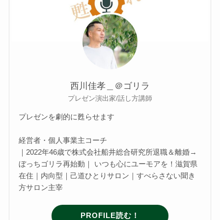
西川佳孝＿＠ゴリラ
プレゼン演出家/話し方講師
プレゼンを劇的に甦らせます
経営者・個人事業主コーチ
｜2022年46歳で株式会社船井総合研究所退職＆離婚→
ぼっちゴリラ再始動｜ いつも心にユーモアを！滋賀県
在住｜内向型｜己道ひとりサロン｜すべらさない聞き
方サロン主宰
PROFILE読む！