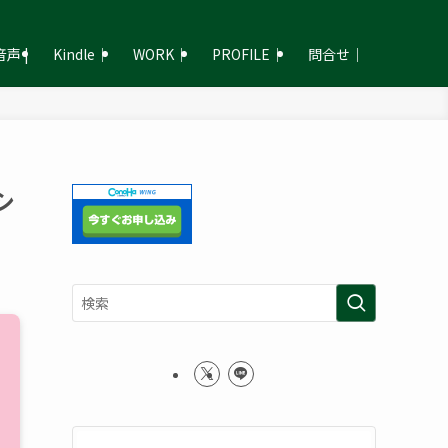
声 |
Kindle｜
WORK｜
PROFILE｜
問合せ｜
シ