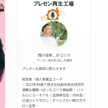
西川佳孝＿＠ゴリラ
プレゼン演出家/話し方講師
プレゼンを劇的に甦らせます
経営者・個人事業主コーチ
｜2022年46歳で株式会社船井総合研究所
退職＆離婚→ぼっちゴリラ再始動｜ いつ
も心にユーモアを！滋賀県在住｜内向型｜
己道ひとりサロン｜すべらさない聞き方サ
ロン主宰