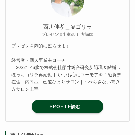
西川佳孝＿＠ゴリラ
プレゼン演出家/話し方講師
プレゼンを劇的に甦らせます
経営者・個人事業主コーチ
｜2022年46歳で株式会社船井総合研究所退職＆離婚→
ぼっちゴリラ再始動｜ いつも心にユーモアを！滋賀県
在住｜内向型｜己道ひとりサロン｜すべらさない聞き
方サロン主宰
PROFILE読む！