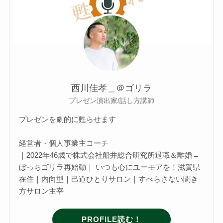
西川佳孝＿＠ゴリラ
プレゼン演出家/話し方講師
プレゼンを劇的に甦らせます
経営者・個人事業主コーチ
｜2022年46歳で株式会社船井総合研究所退職＆離婚→
ぼっちゴリラ再始動｜ いつも心にユーモアを！滋賀県
在住｜内向型｜己道ひとりサロン｜すべらさない聞き
方サロン主宰
PROFILE読む！