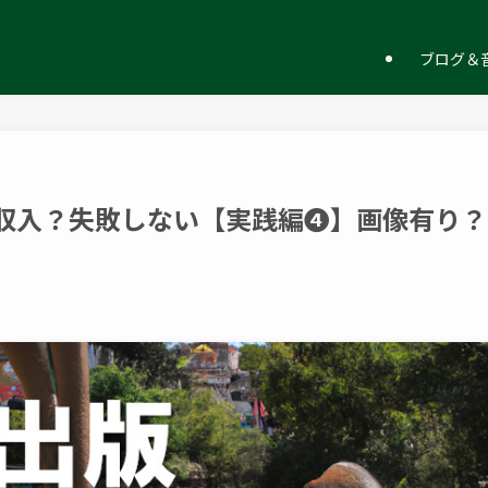
ー
ブログ＆音
印税収入？失敗しない【実践編❹】画像有り？