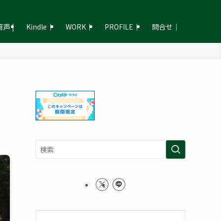
声 |
Kindle｜
WORK｜
PROFILE｜
問合せ｜