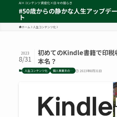
AI×コンテンツ資産化×日々の揺らき
#50歳からの静かな人生アップデ
ト
ホーム
人生コンテンツ化
初めてのKindle書籍で
2023
8/31
本名？
人生コンテンツ化
個人事業主の…
2023年8月31日