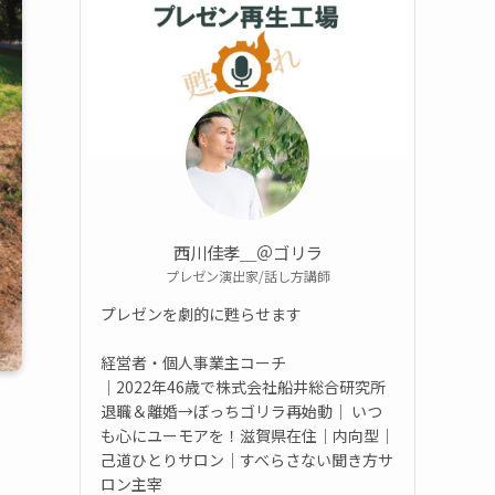
西川佳孝＿＠ゴリラ
プレゼン演出家/話し方講師
プレゼンを劇的に甦らせます
経営者・個人事業主コーチ
｜2022年46歳で株式会社船井総合研究所
退職＆離婚→ぼっちゴリラ再始動｜ いつ
も心にユーモアを！滋賀県在住｜内向型｜
己道ひとりサロン｜すべらさない聞き方サ
ロン主宰