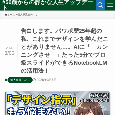
#50歳からの静かな人生アップデー
ト
ホーム
個人事業主の…
告白します。パワポ歴25年超の
私、これまでデザインを学んだこ
とがありません…。AIに「 カン
2026
3/06
ニングさせ 」たった5分でプロ
級スライドができるNotebookLM
の活用法！
2026年3月6日
個人事業主の…