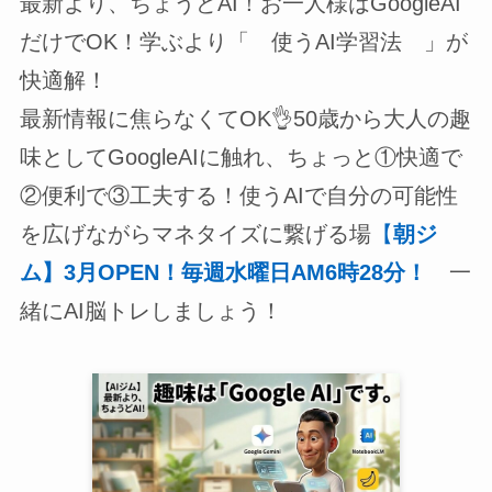
最新より、ちょうどAI！お一人様はGoogleAI
だけでOK！学ぶより「 使うAI学習法 」が
快適解！
最新情報に焦らなくてOK👌50歳から大人の趣
味としてGoogleAIに触れ、ちょっと①快適で
②便利で③工夫する！使うAIで自分の可能性
を広げながらマネタイズに繋げる場
【
朝ジ
ム】3月OPEN！毎週水曜日AM6時28分！
一
緒にAI脳トレしましょう！