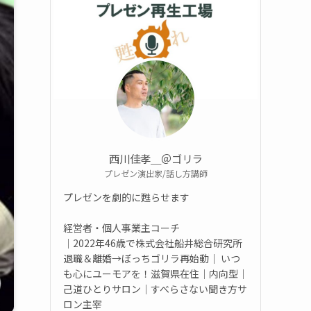
西川佳孝＿＠ゴリラ
プレゼン演出家/話し方講師
プレゼンを劇的に甦らせます
経営者・個人事業主コーチ
｜2022年46歳で株式会社船井総合研究所
退職＆離婚→ぼっちゴリラ再始動｜ いつ
も心にユーモアを！滋賀県在住｜内向型｜
己道ひとりサロン｜すべらさない聞き方サ
ロン主宰