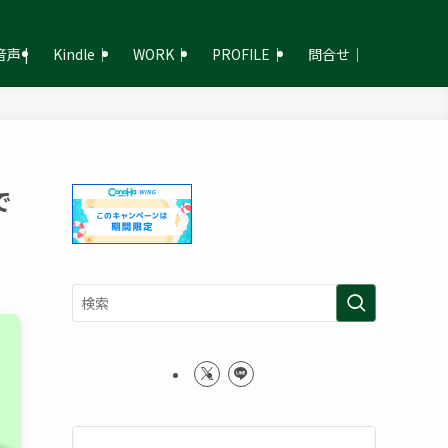
声 |
Kindle｜
WORK｜
PROFILE｜
問合せ｜
で