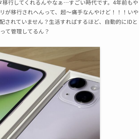
タ移行してくれるんやなぁ…すごい時代です。4年前もや
リが移行されへんって、超～痛手なんやけど！！！いや
配されていません？生活すればするほど、自動的にIDと
って管理してるん？