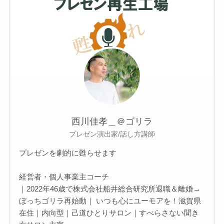
西川佳孝＿＠ゴリラ
プレゼン演出家/話し方講師
プレゼンを劇的に甦らせます
経営者・個人事業主コーチ
｜2022年46歳で株式会社船井総合研究所退職＆離婚→
ぼっちゴリラ再始動｜ いつも心にユーモアを！滋賀県
在住｜内向型｜己道ひとりサロン｜すべらさない聞き