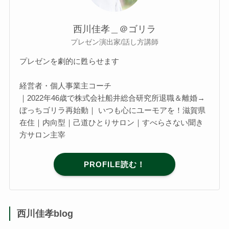
西川佳孝＿＠ゴリラ
プレゼン演出家/話し方講師
プレゼンを劇的に甦らせます
経営者・個人事業主コーチ
｜2022年46歳で株式会社船井総合研究所退職＆離婚→
ぼっちゴリラ再始動｜ いつも心にユーモアを！滋賀県
在住｜内向型｜己道ひとりサロン｜すべらさない聞き
方サロン主宰
PROFILE読む！
西川佳孝blog