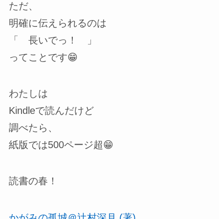
ただ、
明確に伝えられるのは
「 長いでっ！ 」
ってことです😁
わたしは
Kindleで読んだけど
調べたら、
紙版では500ページ超😁
読書の春！
かがみの孤城＠辻村深月 (著)