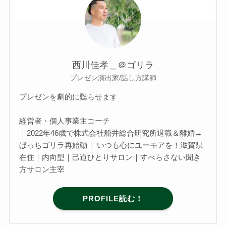
西川佳孝＿＠ゴリラ
プレゼン演出家/話し方講師
プレゼンを劇的に甦らせます
経営者・個人事業主コーチ
｜2022年46歳で株式会社船井総合研究所退職＆離婚→
ぼっちゴリラ再始動｜ いつも心にユーモアを！滋賀県
在住｜内向型｜己道ひとりサロン｜すべらさない聞き
方サロン主宰
PROFILE読む！