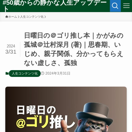
#50歳からの静かな人生アップデー
ト
ホーム
人生コンテンツ化
日曜日の＠ゴリ推し本｜かがみの
孤城＠辻村深月 (著)｜思春期、い
2024
3/31
じめ、親子関係、分かってもらえ
ない虚しさ、孤独
2024年3月31日
人生コンテンツ化