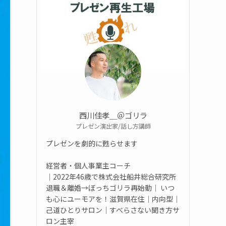
西川佳孝＿＠ゴリラ
プレゼン演出家/話し方講師
プレゼンを劇的に甦らせます
経営者・個人事業主コーチ
｜2022年46歳で株式会社船井総合研究所
退職＆離婚→ぼっちゴリラ再始動｜ いつ
も心にユーモアを！滋賀県在住｜内向型｜
己道ひとりサロン｜すべらさない聞き方サ
ロン主宰