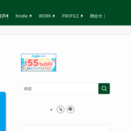
声 |
Kindle｜
WORK｜
PROFILE｜
問合せ｜