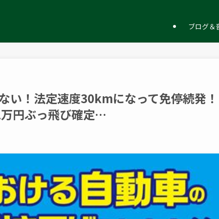
ー
ブログ＆音
ない！法定速度30kmになって免停続発！
2万円ぶっ飛び確定…