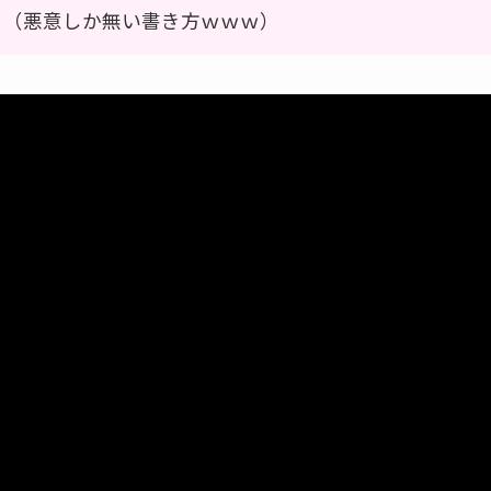
う（悪意しか無い書き方ｗｗｗ）