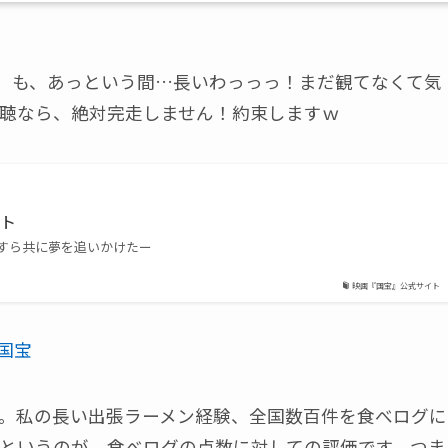
画。も、あっという間…長いわっっっ！まだ観てなくて気
聴なら、絶対完走しません！約束しますｗ
イト
すら共に夢を追いかけたー
映画『国宝』公式サイト
る国宝
。私の長い出張ラーメン経験、全国数百件を食べログに
というのが、食べログの点数に対しての評価です。つま