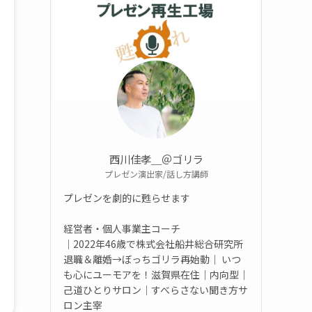
西川佳孝＿＠ゴリラ
プレゼン演出家/話し方講師
プレゼンを劇的に甦らせます
経営者・個人事業主コーチ
｜2022年46歳で株式会社船井総合研究所
退職＆離婚→ぼっちゴリラ再始動｜ いつ
も心にユーモアを！滋賀県在住｜内向型｜
己道ひとりサロン｜すべらさない聞き方サ
ロン主宰