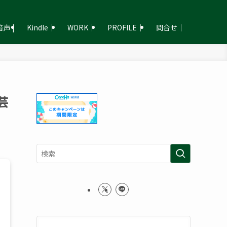
声 |
Kindle｜
WORK｜
PROFILE｜
問合せ｜
芸