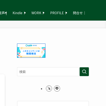
声 |
Kindle｜
WORK｜
PROFILE｜
問合せ｜