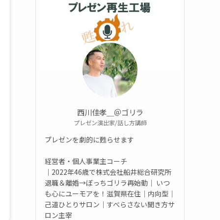
西川佳孝＿＠ゴリラ
プレゼン演出家/話し方講師
プレゼンを劇的に甦らせます
経営者・個人事業主コーチ
｜2022年46歳で株式会社船井総合研究所
退職＆離婚→ぼっちゴリラ再始動｜ いつ
も心にユーモアを！滋賀県在住｜内向型｜
己道ひとりサロン｜すべらさない聞き方サ
ロン主宰