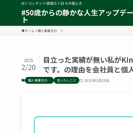
AI×コンテンツ資産化×日々の揺らき
#50歳からの静かな人生アップデ
ト
ホーム
個人事業主の…
目立った実績が無い私がKi
2025
2/20
です。の理由を会社員と個
個人事業主の…
言いたいこと
2025年2月20日