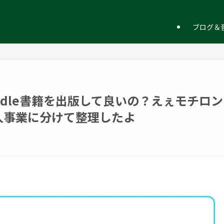
ー
ブログ＆音
ndle書籍を出版して良いの？えぇモチロン
人事業に分けて整理したよ