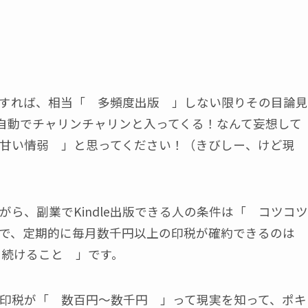
むとすれば、相当「 多頻度出版 」しない限りその目論見
が自動でチャリンチャリンと入ってくる！なんて妄想して
甘い情弱 」と思ってください！（きびしー、けど現
ら、副業でKindle出版できる人の条件は「 コツコツ
で、定期的に毎月数千円以上の印税が確約できるのは
し続けること 」です。
印税が「 数百円～数千円 」って現実を知って、ポキ