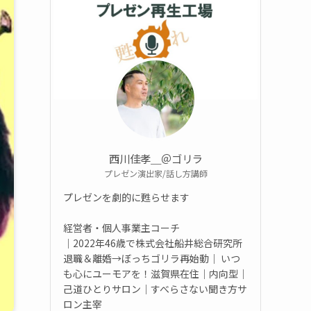
西川佳孝＿＠ゴリラ
プレゼン演出家/話し方講師
プレゼンを劇的に甦らせます
経営者・個人事業主コーチ
｜2022年46歳で株式会社船井総合研究所
退職＆離婚→ぼっちゴリラ再始動｜ いつ
も心にユーモアを！滋賀県在住｜内向型｜
己道ひとりサロン｜すべらさない聞き方サ
ロン主宰