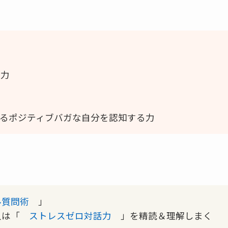
る力
」
いるポジティブバガな自分を認知する力
ル質問術
」
人は「
ストレスゼロ対話力
」を精読＆理解しまく