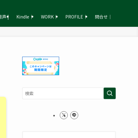
声 |
Kindle｜
WORK｜
PROFILE｜
問合せ｜