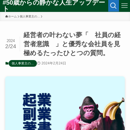
#50歳からの静かな人生アップデー
ト
ホーム
個人事業主の…
経営者の叶わない夢「 社員の経
2024
営者意識 」と優秀な会社員を見
2/24
極めるたったひとつの質問。
2024年2月24日
個人事業主の…