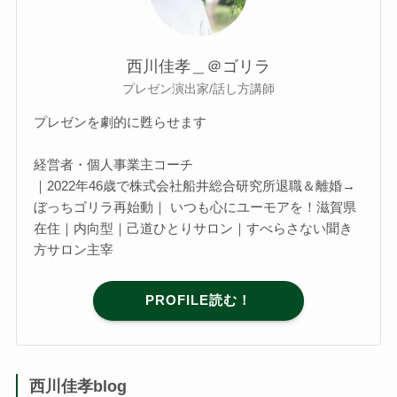
西川佳孝＿＠ゴリラ
プレゼン演出家/話し方講師
プレゼンを劇的に甦らせます
経営者・個人事業主コーチ
｜2022年46歳で株式会社船井総合研究所退職＆離婚→
ぼっちゴリラ再始動｜ いつも心にユーモアを！滋賀県
在住｜内向型｜己道ひとりサロン｜すべらさない聞き
方サロン主宰
PROFILE読む！
西川佳孝blog