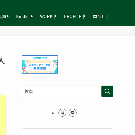
声 |
Kindle｜
WORK｜
PROFILE｜
問合せ｜
人