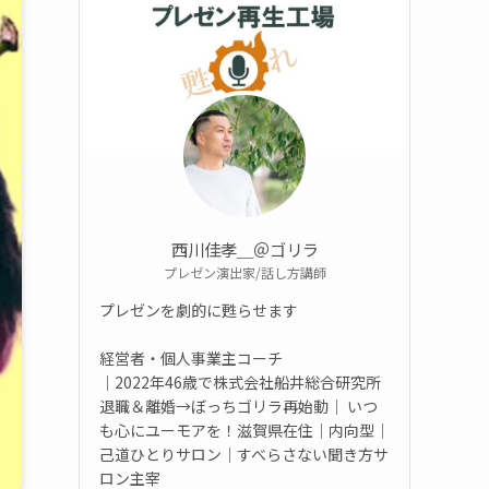
西川佳孝＿＠ゴリラ
プレゼン演出家/話し方講師
プレゼンを劇的に甦らせます
経営者・個人事業主コーチ
｜2022年46歳で株式会社船井総合研究所
退職＆離婚→ぼっちゴリラ再始動｜ いつ
も心にユーモアを！滋賀県在住｜内向型｜
己道ひとりサロン｜すべらさない聞き方サ
ロン主宰