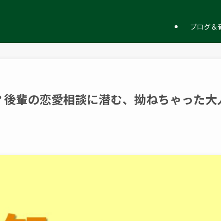
ー
ブログ＆音
？後輩の恋愛相談に潜む、拗ねちゃった大