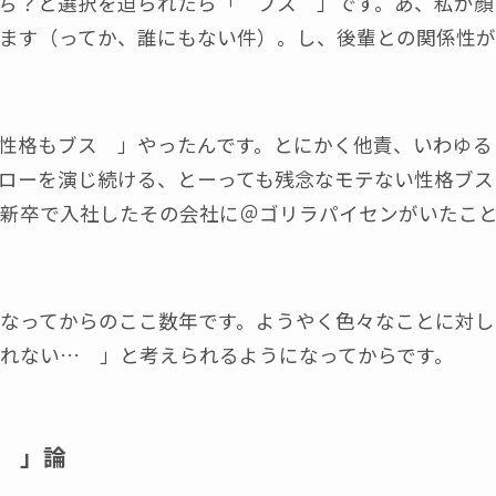
ち？と選択を迫られたら「 ブス 」です。あ、私が顔
ます（ってか、誰にもない件）。し、後輩との関係性が
性格もブス 」やったんです。とにかく他責、いわゆる
ローを演じ続ける、とーっても残念なモテない性格ブス
新卒で入社したその会社に＠ゴリラパイセンがいたこ
なってからのここ数年です。ようやく色々なことに対し
れない… 」と考えられるようになってからです。
 」論