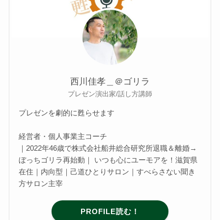
西川佳孝＿＠ゴリラ
プレゼン演出家/話し方講師
プレゼンを劇的に甦らせます
経営者・個人事業主コーチ
｜2022年46歳で株式会社船井総合研究所退職＆離婚→
ぼっちゴリラ再始動｜ いつも心にユーモアを！滋賀県
在住｜内向型｜己道ひとりサロン｜すべらさない聞き
方サロン主宰
PROFILE読む！