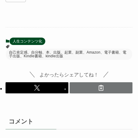
人生コンテンツ化
自己肯定感、自分軸、本、出版、起業、副業、Amazon、電子書籍、電
子出版、Kindle書籍、kindle出版
よかったらシェアしてね！
コメント