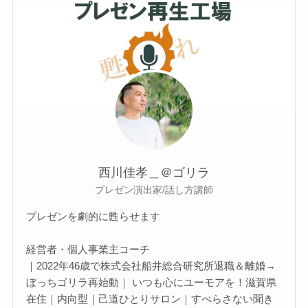
西川佳孝＿＠ゴリラ
プレゼン演出家/話し方講師
プレゼンを劇的に甦らせます
経営者・個人事業主コーチ
｜2022年46歳で株式会社船井総合研究所退職＆離婚→
ぼっちゴリラ再始動｜ いつも心にユーモアを！滋賀県
在住｜内向型｜己道ひとりサロン｜すべらさない聞き