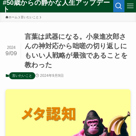
#50歳からの静かな人生アップデー
ト
ホーム
言いたいこと
言葉は武器になる。小泉進次郎さ
んの神対応から咄嗟の切り返しに
2024
9/09
もいい人戦略が最強であることを
教わった
2024年9月9日
言いたいこと